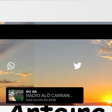
s_Mania_bloco1
NO AR:
RÁDIO ALÔ CARRANCAS - MOVIDOS POR MÚSICA!
DAS 00:00 ÀS 23:59