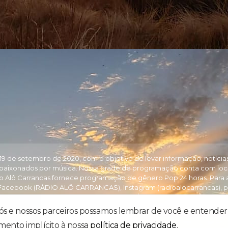
 de setembro de 2020, com o objetivo de levar informação, notícias, u
apaixonados por música. Nossa grade de programação conta com loc
o Alô Carrancas fornece programação de gênero Pop 24 horas. Para ac
no Facebook (RÁDIO ALÔ CARRANCAS), Instagram (radioalocarrancas), p
 no Play Store ou Google Play. Para iPhone/iPad, baixe o aplicativo n
nós e nossos parceiros possamos lembrar de você e entender 
mento implícito à nossa
política de privacidade
.