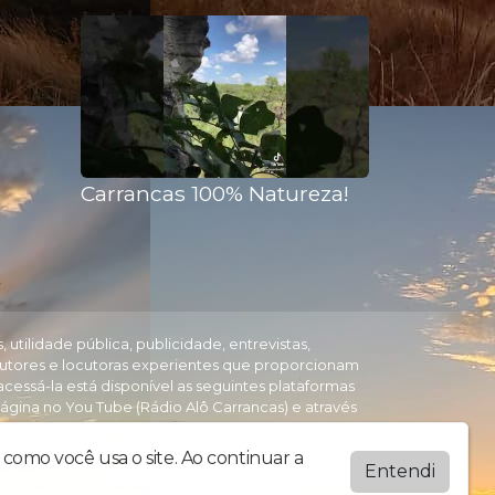
Carrancas 100% Natureza!
tilidade pública, publicidade, entrevistas,
utores e locutoras experientes que proporcionam
essá-la está disponível as seguintes plataformas
ágina no You Tube (Rádio Alô Carrancas) e através
o radios.com.br Visite Carrancas-MG um paraíso na
como você usa o site. Ao continuar a
Entendi