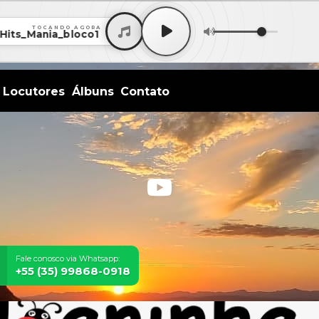
TOCANDO AGORA
s_Mania_bloco1 • NOVO_Hits_Mania_1 SEGaSEX_NOVO_Hit
Locutores
Álbuns
Contato
Fale conosco via Whatsapp:
+55 (35) 99868-0918