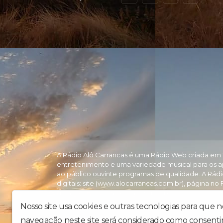
A Rádio Alô Carrancas é uma Rádio Web criada em 19
entretenimento e uma variedade musical para os 
ao público ouvinte programas de qualidade. A Rádi
digitais: site (www.alocarrancas.com.br), página 
do aplicativo para celular Android e IOS disponível
Estrada Real.
Nosso site usa cookies e outras tecnologias para que 
navegação neste site será considerado como consenti